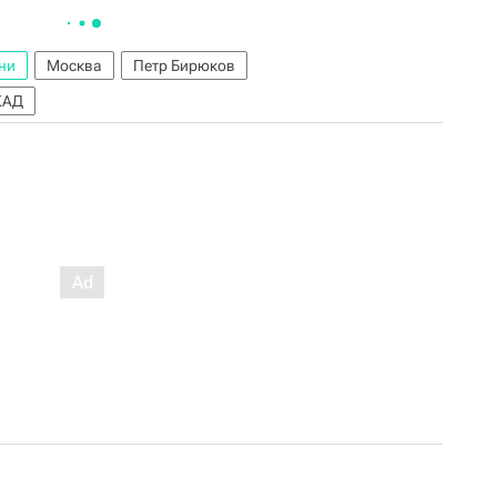
ни
Москва
Петр Бирюков
КАД