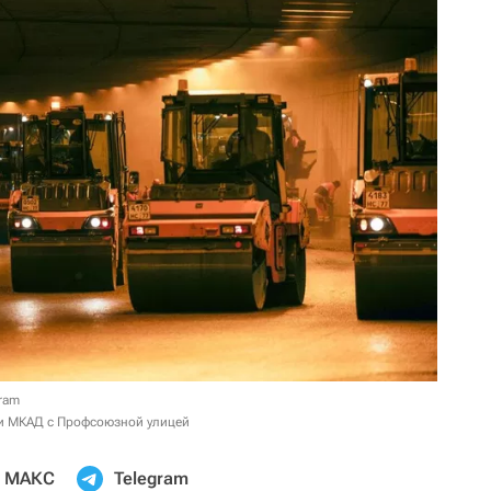
ram
ии МКАД с Профсоюзной улицей
МАКС
Telegram