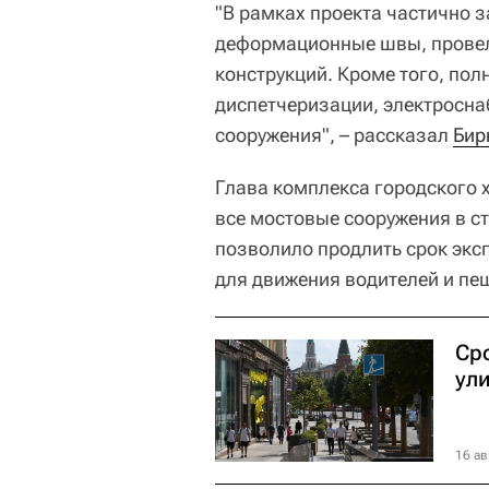
"В рамках проекта частично 
деформационные швы, провел
конструкций. Кроме того, по
диспетчеризации, электросна
сооружения", – рассказал
Бир
Глава комплекса городского х
все мостовые сооружения в с
позволило продлить срок экс
для движения водителей и пе
Ср
ул
16 ав