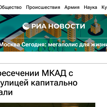
Общество
Происшествия
Армия
Наука
Ку
Москва Сегодня: мегаполис для жизн
ресечении МКАД с
улицей капитально
али