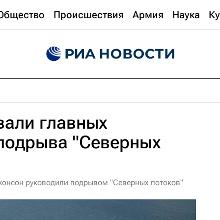
Общество
Происшествия
Армия
Наука
Ку
вали главных
подрыва "Северных
жонсон руководили подрывом "Северных потоков"