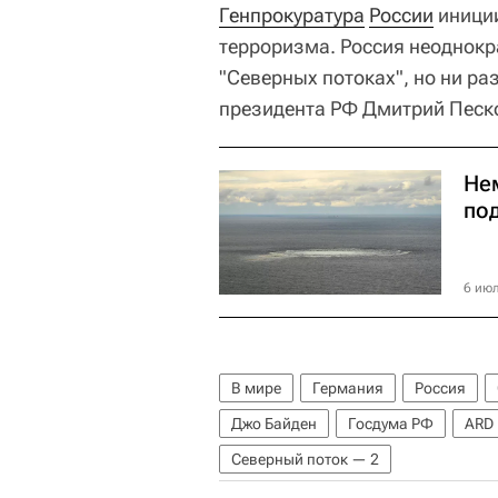
Генпрокуратура
России
иниции
терроризма. Россия неоднок
"Северных потоках", но ни ра
президента РФ Дмитрий Песк
Не
по
6 июл
В мире
Германия
Россия
Джо Байден
Госдума РФ
ARD
Северный поток — 2