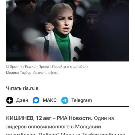
© Sputnik / Родион Прока
Перейти в медиабанк
Марина Таубер. Архивное фото
Читать ria.ru в
Дзен
МАКС
Telegram
КИШИНЕВ, 12 авг – РИА Новости.
Один из
лидеров оппозиционного в Молдавии
политблока "Победа" Марина Таубер сообщила