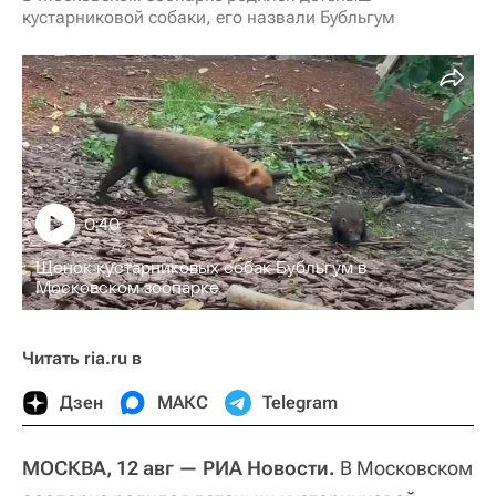
кустарниковой собаки, его назвали Бубльгум
0:40
Щенок кустарниковых собак Бубльгум в
Московском зоопарке
Читать ria.ru в
Дзен
МАКС
Telegram
МОСКВА, 12 авг — РИА Новости.
В Московском