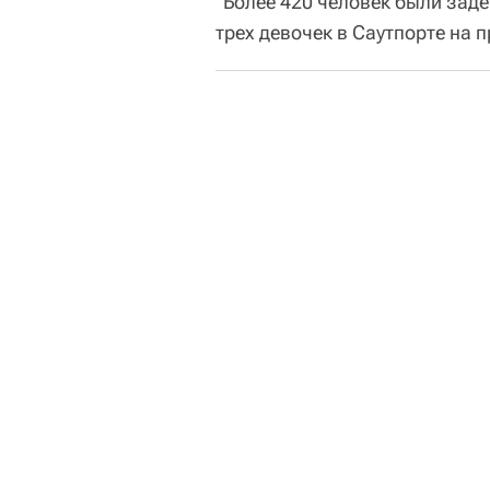
"Более 420 человек были зад
трех девочек в Саутпорте на п