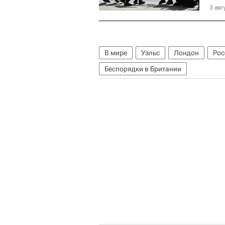
3 авг
В мире
Уэльс
Лондон
Рос
Беспорядки в Британии