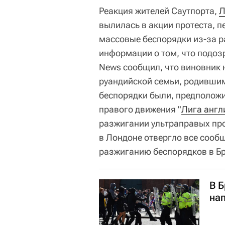
Реакция жителей Саутпорта,
Л
вылилась в акции протеста, п
массовые беспорядки из-за 
информации о том, что подоз
News сообщил, что виновник 
руандийской семьи, родившим
беспорядки были, предположи
правого движения "
Лига англ
разжигании ультраправых про
в Лондоне отвергло все сооб
разжиганию беспорядков в Бр
В 
нап