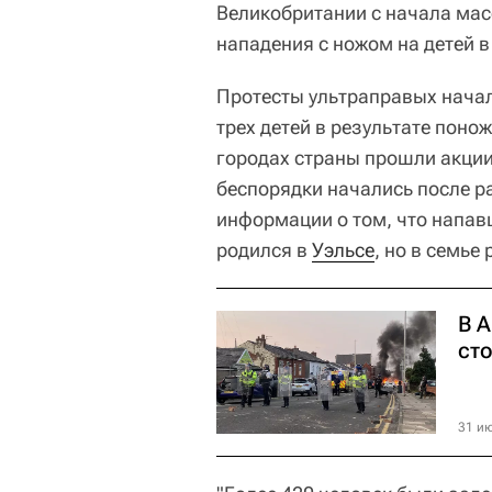
Великобритании с начала ма
нападения с ножом на детей в
Протесты ультраправых начал
трех детей в результате пон
городах страны прошли акци
беспорядки начались после 
информации о том, что напавш
родился в
Уэльсе
, но в семье
В 
ст
31 ию