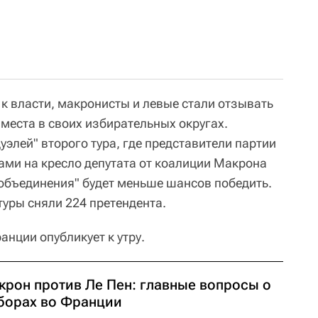
к власти, макронисты и левые стали отзывать
места в своих избирательных округах.
уэлей" второго тура, где представители партии
ами на кресло депутата от коалиции Макрона
 объединения" будет меньше шансов победить.
туры сняли 224 претендента.
нции опубликует к утру.
крон против Ле Пен: главные вопросы о
борах во Франции