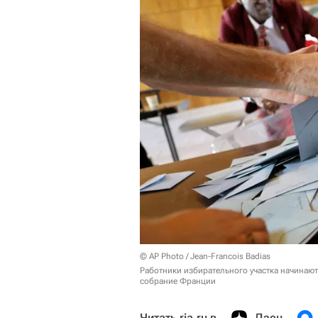
© AP Photo / Jean-Francois Badias
Работники избирательного участка начинаю
собрание Франции
Читать ria.ru в
Дзен