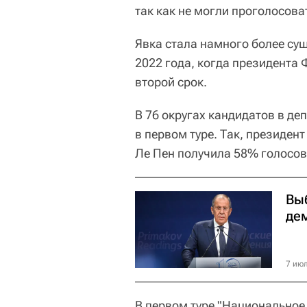
так как не могли проголосова
Явка стала намного более су
2022 года, когда президента
второй срок.
В 76 округах кандидатов в де
в первом туре. Так, президе
Ле Пен получила 58% голосов
Вы
де
7 июл
В первом туре "Национальное