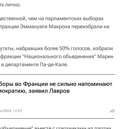
ть лично.
щественной, чем на парламентских выборах
 Франции Эммануэля Макрона переизбрали на
путаты, набравших более 50% голосов, избрали
нт фракции "Национального объединения" Марин
 в департаменте Па-де-Кале.
боры во Франции не сильно напоминают
мократию, заявил Лавров
я 2024, 12:07
 объединение" вместе с союзниками из партии