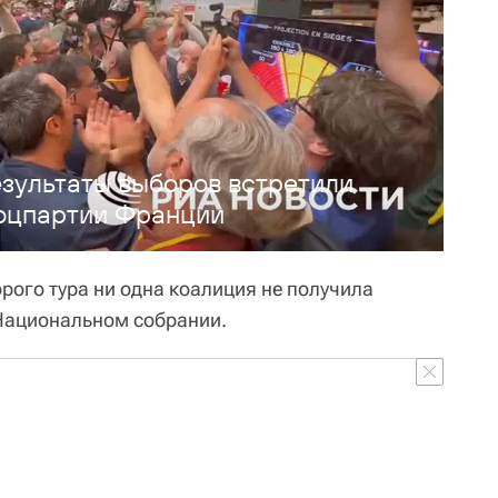
зультаты выборов встретили
оцпартии Франции
рого тура ни одна коалиция не получила
Национальном собрании.