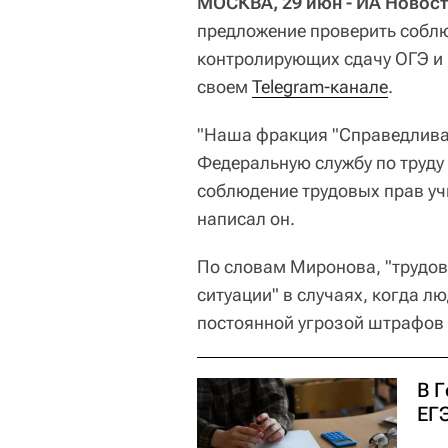
МОСКВА, 29 июн - ИА Новост
предложение проверить соблю
контролирующих сдачу ОГЭ и 
своем
Telegram-канале
.
"Наша фракция "Справедливая
Федеральную службу по труду
соблюдение трудовых прав учи
написал он.
По словам Миронова, "трудов
ситуации" в случаях, когда л
постоянной угрозой штрафов 
В 
ЕГ