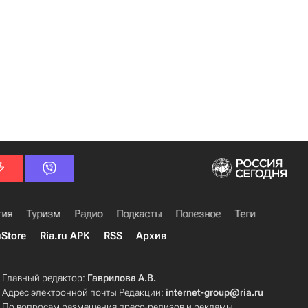
гия
Туризм
Радио
Подкасты
Полезное
Теги
uStore
Ria.ru APK
RSS
Архив
Главный редактор:
Гаврилова А.В.
Адрес электронной почты Редакции:
internet-group@ria.ru
По вопросам размещения пресс-релизов и рекламы