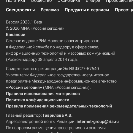
Политика
Общество
Экономика
В мире
Происшеств
Спецпроекты
Реклама
Продукты и сервисы
Пресс-ц
Версия 2023.1 Beta
© 2026 МИА «Россия сегодня»
Вакансии
Сетевое издание РИА Новости зарегистрировано
в Федеральной службе по надзору в сфере связи,
информационных технологий и массовых коммуникаций
(Роскомнадзор) 08 апреля 2014 года.
Свидетельство о регистрации Эл № ФС77-57640
Учредитель: Федеральное государственное унитарное
предприятие Международное информационное агентство
«Россия сегодня»
(МИА «Россия сегодня»).
Правила использования материалов
Политика конфиденциальности
Правила применения рекомендательных технологий
Главный редактор:
Гаврилова А.В.
Адрес электронной почты Редакции:
internet-group@ria.ru
По вопросам размещения пресс-релизов и рекламы