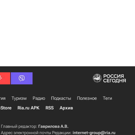
гия
Туризм
Радио
Подкасты
Полезное
Теги
uStore
Ria.ru APK
RSS
Архив
Главный редактор:
Гаврилова А.В.
Адрес электронной почты Редакции:
internet-group@ria.ru