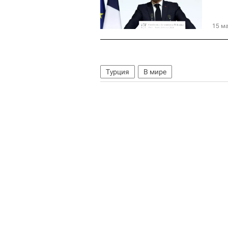
15 ма
Турция
В мире