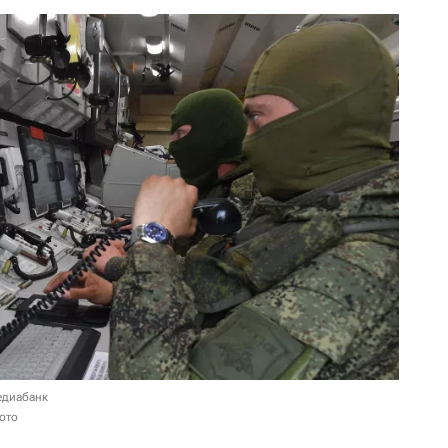
едиабанк
ото