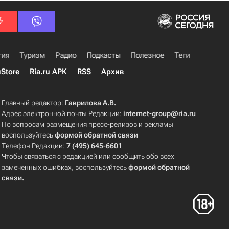
гия
Туризм
Радио
Подкасты
Полезное
Теги
uStore
Ria.ru APK
RSS
Архив
Главный редактор:
Гаврилова А.В.
Адрес электронной почты Редакции:
internet-group@ria.ru
По вопросам размещения пресс-релизов и рекламы
воспользуйтесь
формой обратной связи
Телефон Редакции:
7 (495) 645-6601
Чтобы связаться с редакцией или сообщить обо всех
замеченных ошибках, воспользуйтесь
формой обратной
связи
.