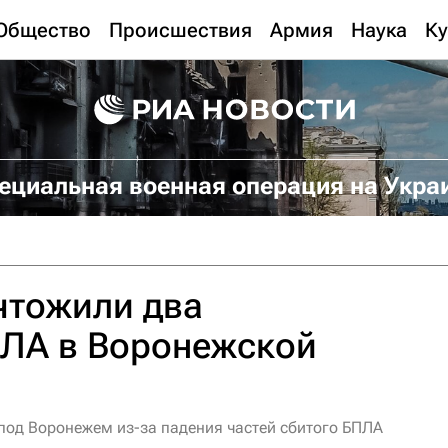
Общество
Происшествия
Армия
Наука
Ку
ециальная военная операция на Укра
чтожили два
ПЛА в Воронежской
од Воронежем из-за падения частей сбитого БПЛА