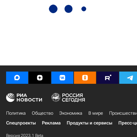
Политика
Общество
Экономика
В мире
Происшеств
Спецпроекты
Реклама
Продукты и сервисы
Пресс-ц
Версия 2023.1 Beta