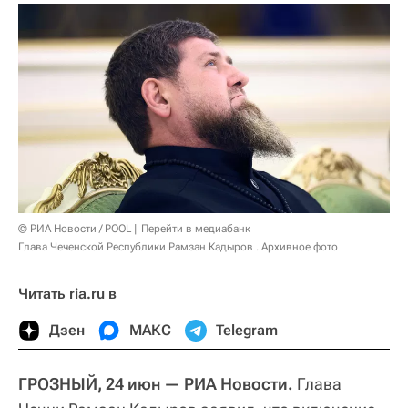
© РИА Новости / POOL
Перейти в медиабанк
Глава Чеченской Республики Рамзан Кадыров . Архивное фото
Читать ria.ru в
Дзен
МАКС
Telegram
ГРОЗНЫЙ, 24 июн — РИА Новости.
Глава