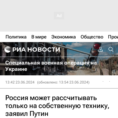
Политика
В мире
Экономика
Общество
Про
Специальная военная операция на
Украине
13:42 23.06.2024
(обновлено: 13:54 23.06.2024)
Россия может рассчитывать
только на собственную технику,
заявил Путин