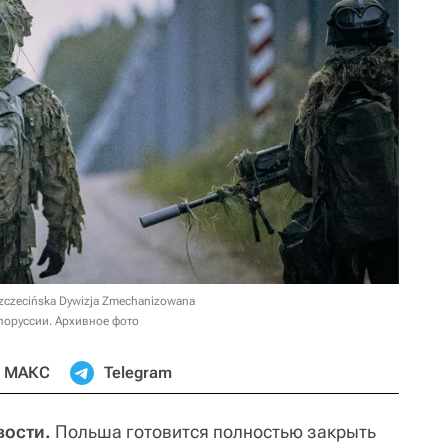
Szczecińska Dywizja Zmechanizowana
лоруссии. Архивное фото
МАКС
Telegram
вости.
Польша готовится полностью закрыть