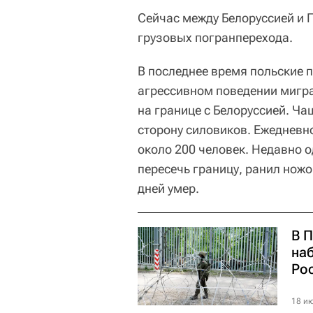
Сейчас между Белоруссией и 
грузовых погранперехода.
В последнее время польские 
агрессивном поведении мигр
на границе с Белоруссией. Чащ
сторону силовиков. Ежедневн
около 200 человек. Недавно 
пересечь границу, ранил ножо
дней умер.
В П
на
Ро
18 ию