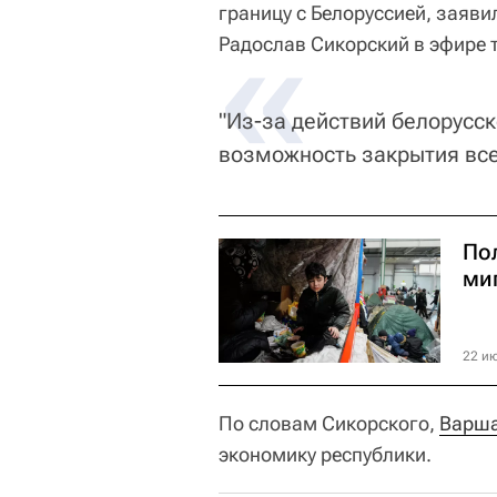
границу с Белоруссией, заяв
«
Радослав Сикорский в эфире 
"Из-за действий белорусс
возможность закрытия все
По
ми
22 ию
По словам Сикорского,
Варш
экономику республики.