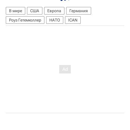
В мире
США
Европа
Германия
Роуз Гетемюллер
НАТО
ICAN