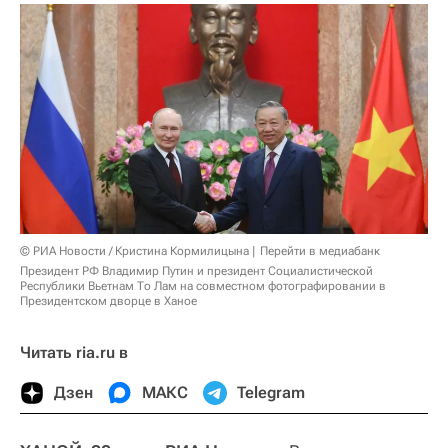
© РИА Новости / Кристина Кормилицына
Перейти в медиабанк
Президент РФ Владимир Путин и президент Социалистической
Республики Вьетнам То Лам на совместном фотографировании в
Президентском дворце в Ханое
Читать ria.ru в
Дзен
МАКС
Telegram