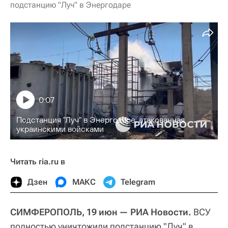
подстанцию "Луч" в Энергодаре
0:07
Подстанция "Луч" в Энергодаре, атакованная
украинскими войсками
Читать ria.ru в
Дзен
МАКС
Telegram
СИМФЕРОПОЛЬ, 19 июн — РИА Новости.
ВСУ
полностью уничтожили подстанцию "Луч" в