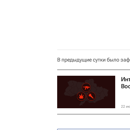
В предыдущие сутки было заф
Ин
Во
22 ию