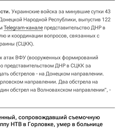
сти.
Украинские войска за минувшие сутки 43
Донецкой Народной Республики, выпустив 122
ем
Telegram-канале
представительство ДНР в
лю и координации вопросов, связанных с
раины (СЦКК).
ых атак ВФУ (вооруженных формирований
но представительством ДНР в СЦКК за
цать обстрелов - на Донецком направлении.
орловском направлении. Два обстрела на
дин обстрел на Волновахском направлении", -
енный, сопровождавший съемочную
ппу НТВ в Горловке, умер в больнице