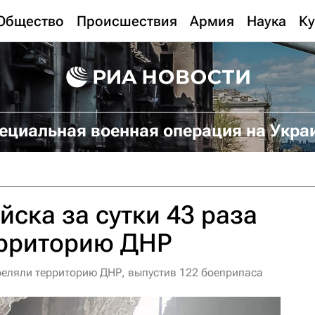
Общество
Происшествия
Армия
Наука
Ку
ециальная военная операция на Укра
йска за сутки 43 раза
ерриторию ДНР
треляли территорию ДНР, выпустив 122 боеприпаса