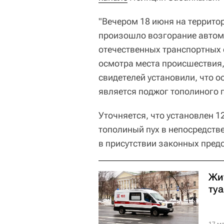
"Вечером 18 июня на террито
произошло возгорание автом
отечественных транспортных с
осмотра места происшествия
свидетелей установили, что 
является поджог тополиного п
Уточняется, что установлен 
тополиный пух в непосредств
в присутствии законных пред
Жи
ту
17 ма