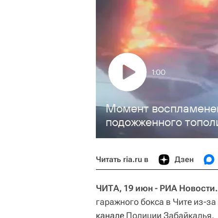
1:00
Момент воспламенен
подожженного топол
Читать ria.ru в
Дзен
ЧИТА, 19 июн - РИА Новости.
гаражного бокса в Чите из-з
канале
Полиции Забайкалья.