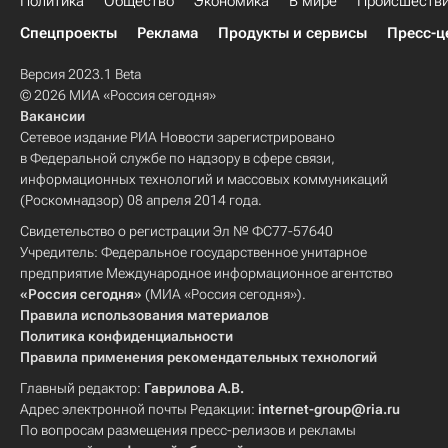
Политика
Общество
Экономика
В мире
Происшеств
Спецпроекты
Реклама
Продукты и сервисы
Пресс-ц
Версия 2023.1 Beta
© 2026 МИА «Россия сегодня»
Вакансии
Сетевое издание РИА Новости зарегистрировано
в Федеральной службе по надзору в сфере связи,
информационных технологий и массовых коммуникаций
(Роскомнадзор) 08 апреля 2014 года.
Свидетельство о регистрации Эл № ФС77-57640
Учредитель: Федеральное государственное унитарное
предприятие Международное информационное агентство
«Россия сегодня»
(МИА «Россия сегодня»).
Правила использования материалов
Политика конфиденциальности
Правила применения рекомендательных технологий
Главный редактор:
Гаврилова А.В.
Адрес электронной почты Редакции:
internet-group@ria.ru
По вопросам размещения пресс-релизов и рекламы