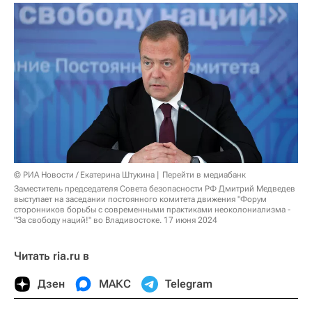
© РИА Новости / Екатерина Штукина
Перейти в медиабанк
Заместитель председателя Совета безопасности РФ Дмитрий Медведев
выступает на заседании постоянного комитета движения "Форум
сторонников борьбы с современными практиками неоколониализма -
"За свободу наций!" во Владивостоке. 17 июня 2024
Читать ria.ru в
Дзен
МАКС
Telegram