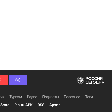
гия
Туризм
Радио
Подкасты
Полезное
Теги
uStore
Ria.ru APK
RSS
Архив