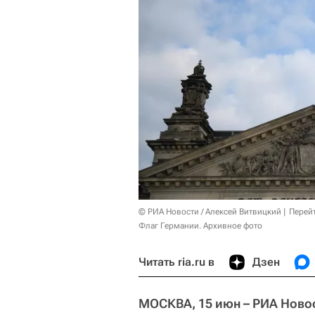
© РИА Новости / Алексей Витвицкий
Перей
Флаг Германии. Архивное фото
Читать ria.ru в
Дзен
МОСКВА, 15 июн – РИА Ново