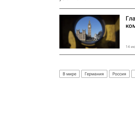
Гл
ко
14 ию
В мире
Германия
Россия