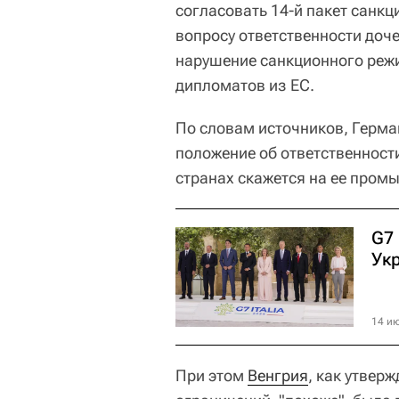
согласовать 14-й пакет санкц
вопросу ответственности доч
нарушение санкционного реж
дипломатов из ЕС.
По словам источников, Герман
положение об ответственност
странах скажется на ее пром
G7
Ук
14 ию
При этом
Венгрия
, как утвер