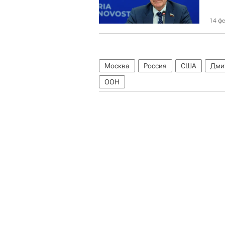
14 фе
Москва
Россия
США
Дми
ООН