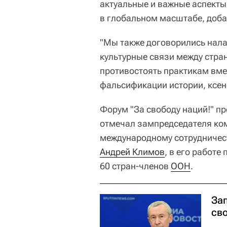
актуальные и важные аспект
в глобальном масштабе, доб
"Мы также договорились нала
культурные связи между стр
противостоять практикам вме
фальсификации истории, ксено
Форум "За свободу наций!" пр
отмечал зампредседателя ком
международному сотрудничест
Андрей Климов
, в его работе
60 стран-членов
ООН
.
За
св