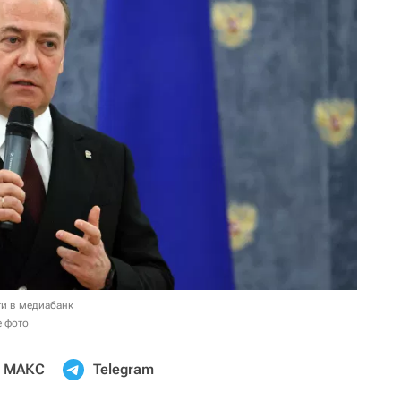
и в медиабанк
е фото
МАКС
Telegram