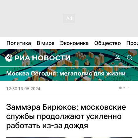
Политика
В мире
Экономика
Общество
Про
Москва Сегодня: мегаполис для жизни
12:30 13.06.2024
Заммэра Бирюков: московские
службы продолжают усиленно
работать из-за дождя