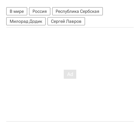
В мире
Россия
Республика Сербская
Милорад Додик
Сергей Лавров