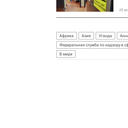
25 ап
Африка
Азия
Уганда
Анн
В мире