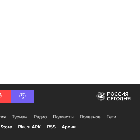
гия
Туризм
Радио
Подкасты
Полезное
Теги
uStore
Ria.ru APK
RSS
Архив