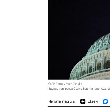
© AP Photo / Mark Tenally
Здание конгресса США в Вашингтоне. Архив
Читать ria.ru в
Дзен