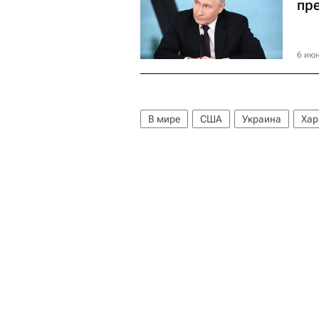
пр
6 июн
В мире
США
Украина
Хар