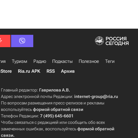
гия
Туризм
Радио
Подкасты
Полезное
Теги
uStore
Ria.ru APK
RSS
Архив
Главный редактор:
Гаврилова А.В.
Адрес электронной почты Редакции:
internet-group@ria.ru
По вопросам размещения пресс-релизов и рекламы
воспользуйтесь
формой обратной связи
Телефон Редакции:
7 (495) 645-6601
Чтобы связаться с редакцией или сообщить обо всех
замеченных ошибках, воспользуйтесь
формой обратной
связи
.