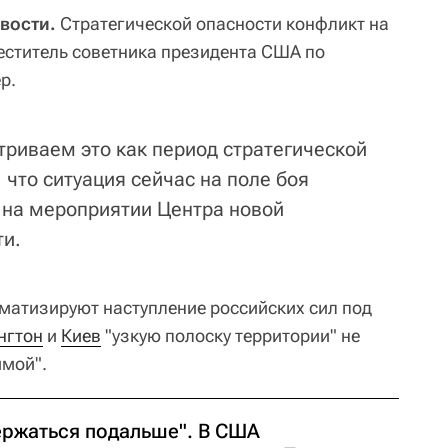
вости.
Стратегической опасности конфликт на
меститель советника президента США по
р.
триваем это как период стратегической
, что ситуация сейчас на поле боя
р на мероприятии Центра новой
ти.
аматизируют наступление российских сил под
нгтон
и
Киев
"узкую полоску территории" не
имой".
ержаться подальше". В США