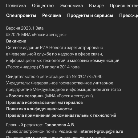
Политика
Общество
Экономика
В мире
Происшеств
Спецпроекты
Реклама
Продукты и сервисы
Пресс-ц
Версия 2023.1 Beta
© 2026 МИА «Россия сегодня»
Вакансии
Сетевое издание РИА Новости зарегистрировано
в Федеральной службе по надзору в сфере связи,
информационных технологий и массовых коммуникаций
(Роскомнадзор) 08 апреля 2014 года.
Свидетельство о регистрации Эл № ФС77-57640
Учредитель: Федеральное государственное унитарное
предприятие Международное информационное агентство
«Россия сегодня»
(МИА «Россия сегодня»).
Правила использования материалов
Политика конфиденциальности
Правила применения рекомендательных технологий
Главный редактор:
Гаврилова А.В.
Адрес электронной почты Редакции:
internet-group@ria.ru
По вопросам размещения пресс-релизов и рекламы