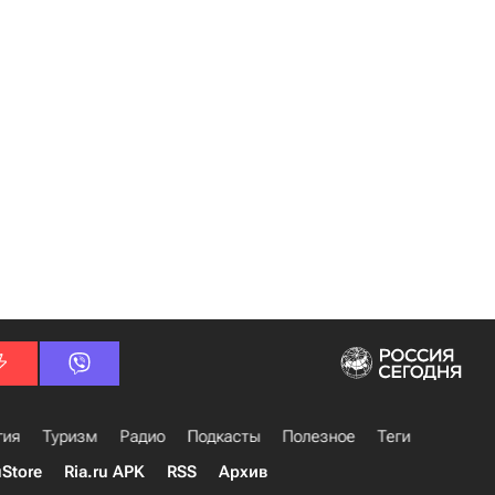
гия
Туризм
Радио
Подкасты
Полезное
Теги
uStore
Ria.ru APK
RSS
Архив