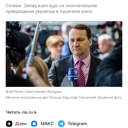
Соскин: Запад взял курс на окончательное
превращение украинце в пушечное мясо
© AP Photo / Geert Vanden Wijngaert
Министр иностранных дел Польши Радослав Сикорский. Архивное фото
Читать ria.ru в
Дзен
МАКС
Telegram