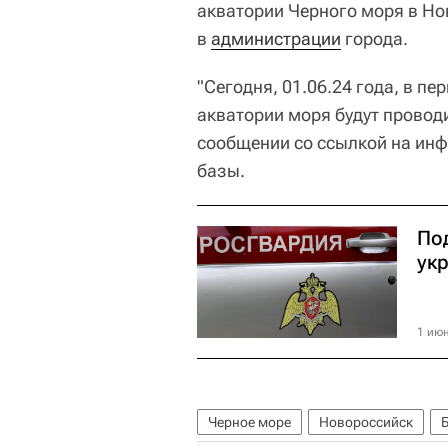
акватории Черного моря в Но
в
администрации
города.
"Сегодня, 01.06.24 года, в пер
акватории моря будут проводи
сообщении со ссылкой на ин
базы.
По
ук
1 июн
Черное море
Новороссийск