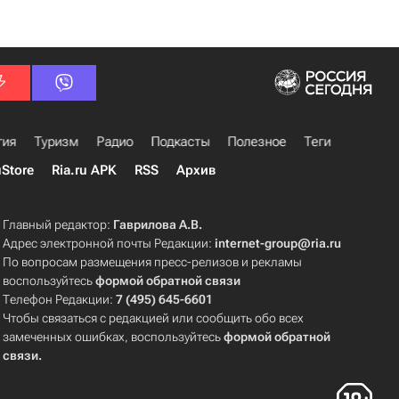
гия
Туризм
Радио
Подкасты
Полезное
Теги
uStore
Ria.ru APK
RSS
Архив
Главный редактор:
Гаврилова А.В.
Адрес электронной почты Редакции:
internet-group@ria.ru
По вопросам размещения пресс-релизов и рекламы
воспользуйтесь
формой обратной связи
Телефон Редакции:
7 (495) 645-6601
Чтобы связаться с редакцией или сообщить обо всех
замеченных ошибках, воспользуйтесь
формой обратной
связи
.