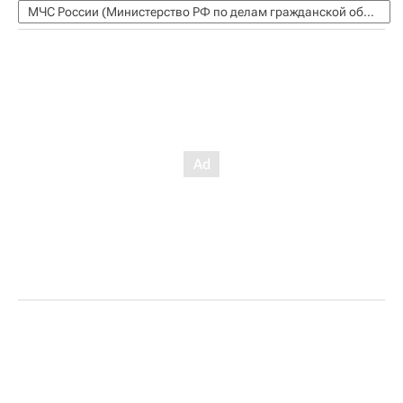
МЧС России (Министерство РФ по делам гражданской обороны, чрезвычайным ситуациям и ликвидации последствий стихийных бедствий)