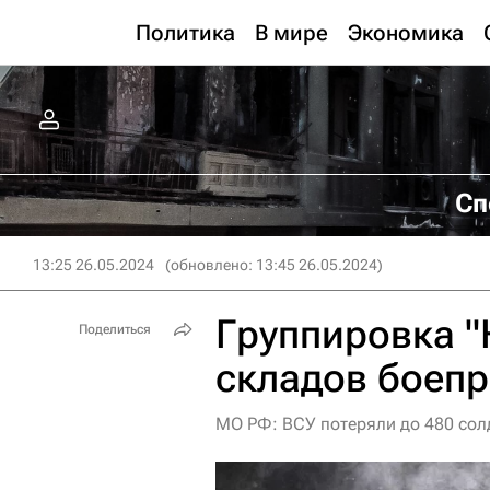
Политика
В мире
Экономика
Сп
13:25 26.05.2024
(обновлено: 13:45 26.05.2024)
Группировка "
Поделиться
складов боепр
МО РФ: ВСУ потеряли до 480 солд