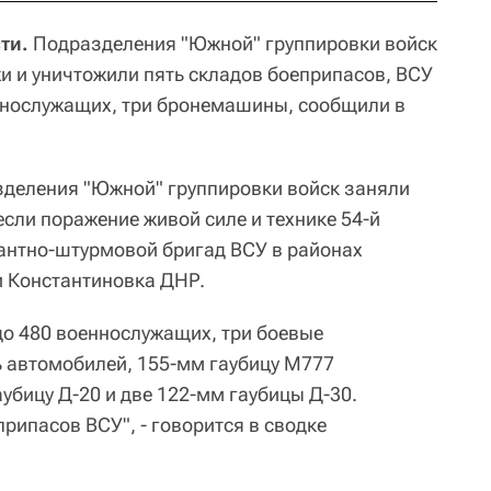
ти.
Подразделения "Южной" группировки войск
и и уничтожили пять складов боеприпасов, ВСУ
еннослужащих, три бронемашины, сообщили в
зделения "Южной" группировки войск заняли
сли поражение живой силе и технике 54-й
антно-штурмовой бригад ВСУ в районах
и Константиновка ДНР.
до 480 военнослужащих, три боевые
 автомобилей, 155-мм гаубицу М777
убицу Д-20 и две 122-мм гаубицы Д-30.
рипасов ВСУ", - говорится в сводке