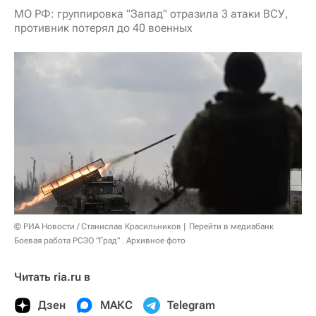
МО РФ: группировка "Запад" отразила 3 атаки ВСУ,
противник потерял до 40 военных
© РИА Новости / Станислав Красильников
Перейти в медиабанк
Боевая работа РСЗО "Град" . Архивное фото
Читать ria.ru в
Дзен
МАКС
Telegram