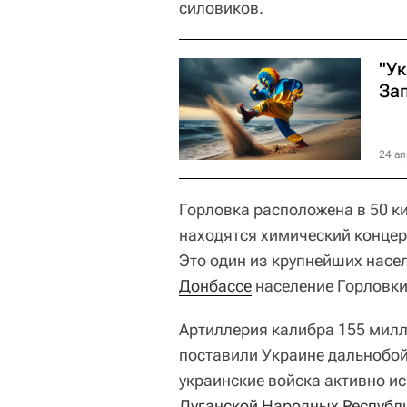
силовиков.
"У
За
24 ап
Горловка расположена в 50 к
находятся химический концер
Это один из крупнейших насе
Донбассе
население Горловки
Артиллерия калибра 155 мил
поставили Украине дальнобо
украинские войска активно и
Луганской Народных Республ