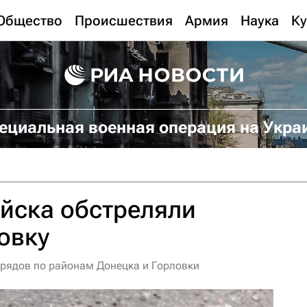
Общество
Происшествия
Армия
Наука
Ку
ециальная военная операция на Укра
йска обстреляли
овку
рядов по районам Донецка и Горловки