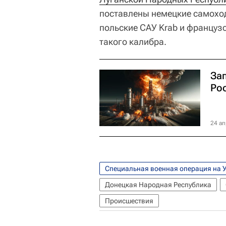
поставлены немецкие самоход
польские САУ Krab и францу
такого калибра.
За
Ро
24 ап
Специальная военная операция на 
Донецкая Народная Республика
Происшествия