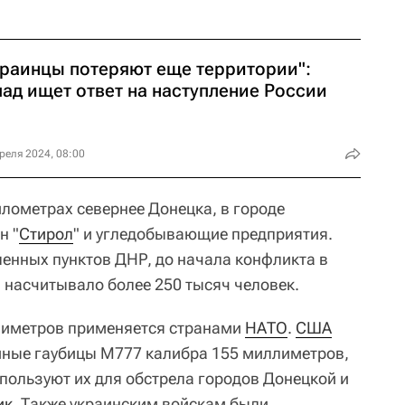
краинцы потеряют еще территории":
пад ищет ответ на наступление России
реля 2024, 08:00
илометрах севернее Донецка, в городе
н "
Стирол
" и угледобывающие предприятия.
ленных пунктов ДНР, до начала конфликта в
 насчитывало более 250 тысяч человек.
лиметров применяется странами
НАТО
.
США
йные гаубицы M777 калибра 155 миллиметров,
спользуют их для обстрела городов Донецкой и
ик
. Также украинским войскам были