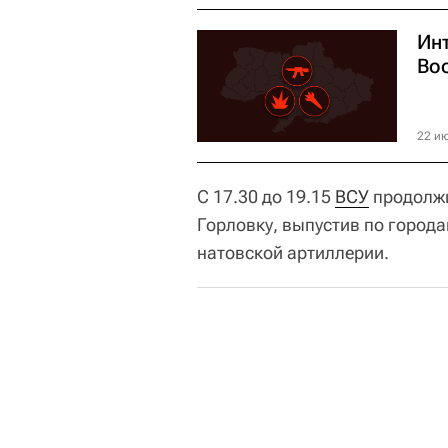
Ин
Во
22 ию
С 17.30 до 19.15
ВСУ
продолжи
Горловку, выпустив по город
натовской артиллерии.