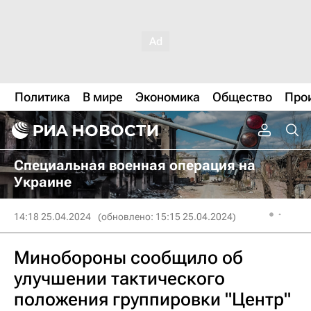
Политика
В мире
Экономика
Общество
Про
Специальная военная операция на
Украине
14:18 25.04.2024
(обновлено: 15:15 25.04.2024)
Минобороны сообщило об
улучшении тактического
положения группировки "Центр"