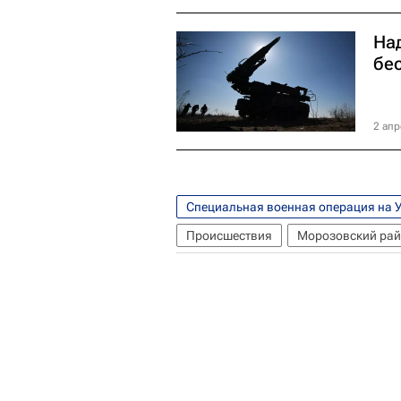
На
бе
2 апр
Специальная военная операция на 
Происшествия
Морозовский ра