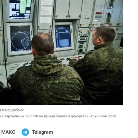
и в медиабанк
вооруженных сил РФ во время боевого дежурства. Архивное фото
МАКС
Telegram