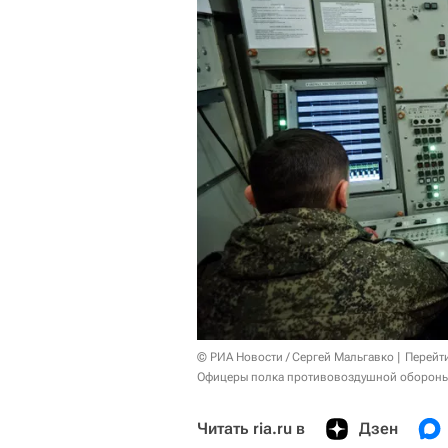
© РИА Новости / Сергей Мальгавко
Перейт
Офицеры полка противовоздушной обороны 
Читать ria.ru в
Дзен