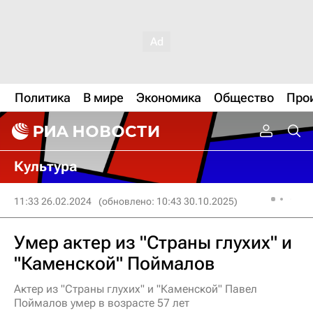
Политика
В мире
Экономика
Общество
Про
Культура
11:33 26.02.2024
(обновлено: 10:43 30.10.2025)
Умер актер из "Страны глухих" и
"Каменской" Поймалов
Актер из "Страны глухих" и "Каменской" Павел
Поймалов умер в возрасте 57 лет