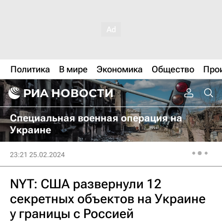
Политика
В мире
Экономика
Общество
Про
Специальная военная операция на
Украине
23:21 25.02.2024
NYT: США развернули 12
секретных объектов на Украине
у границы с Россией