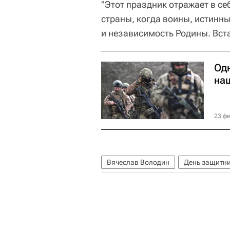
"Этот праздник отражает в с
страны, когда воины, истинны
и независимость Родины. Вст
Одн
на
23 фе
Вячеслав Володин
День защитни