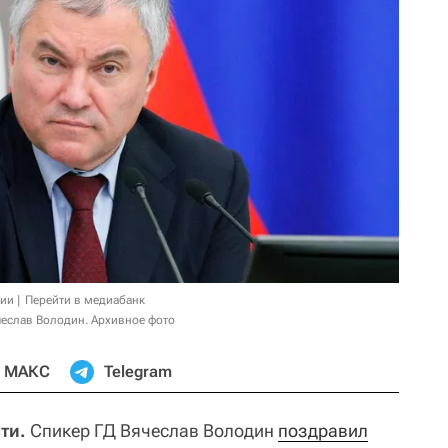
сии
Перейти в медиабанк
еслав Володин. Архивное фото
МАКС
Telegram
ти.
Спикер ГД Вячеслав Володин
поздравил