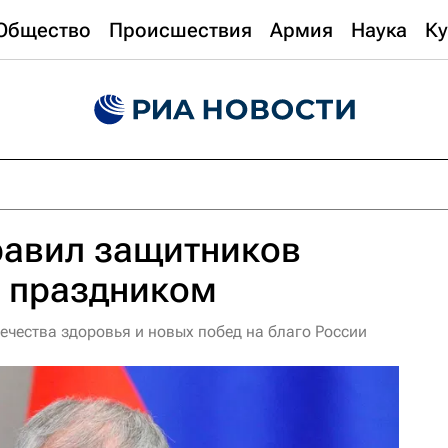
Общество
Происшествия
Армия
Наука
Ку
равил защитников
х праздником
чества здоровья и новых побед на благо России