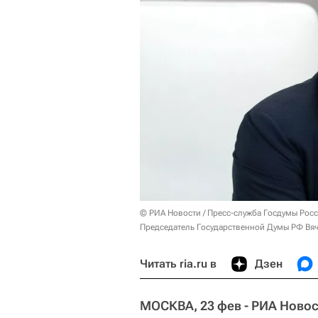
© РИА Новости / Пресс-служба Госдумы Рос
Председатель Государственной Думы РФ Вяч
Читать ria.ru в
Дзен
МОСКВА, 23 фев - РИА Новос