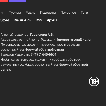
гия
Туризм
Радио
Подкасты
Полезное
Теги
uStore
Ria.ru APK
RSS
Архив
Главный редактор:
Гаврилова А.В.
Адрес электронной почты Редакции:
internet-group@ria.ru
По вопросам размещения пресс-релизов и рекламы
воспользуйтесь
формой обратной связи
Телефон Редакции:
7 (495) 645-6601
Чтобы связаться с редакцией или сообщить обо всех
замеченных ошибках, воспользуйтесь
формой обратной
связи
.