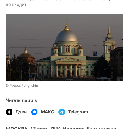
не входит
© Pixabay / al-grishin
Читать ria.ru в
Дзен
МАКС
Telegram
МОСКВА, 13 фев - РИА Новости.
Баптистская