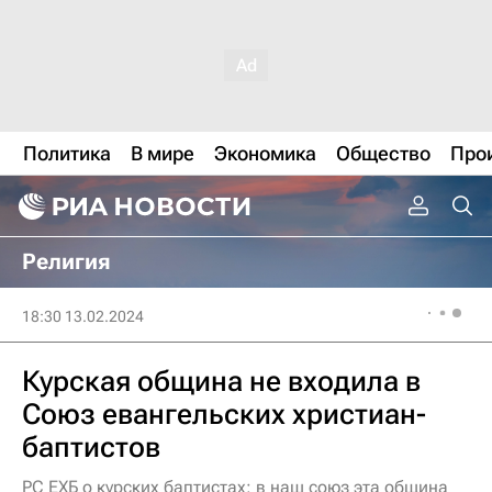
Политика
В мире
Экономика
Общество
Про
Религия
18:30 13.02.2024
Курская община не входила в
Союз евангельских христиан-
баптистов
РС ЕХБ о курских баптистах: в наш союз эта община