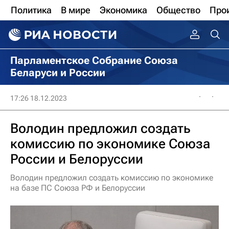
Политика
В мире
Экономика
Общество
Про
Парламентское Собрание Союза
Беларуси и России
17:26 18.12.2023
Володин предложил создать
комиссию по экономике Союза
России и Белоруссии
Володин предложил создать комиссию по экономике
на базе ПС Союза РФ и Белоруссии