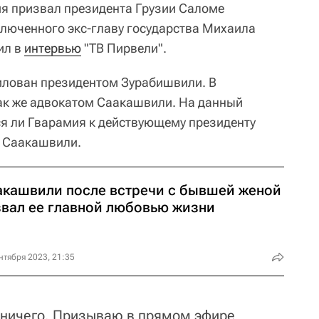
я призвал президента Грузии Саломе
люченного экс-главу государства Михаила
ил в
интервью
"ТВ Пирвели".
илован президентом Зурабишвили. В
ак же адвокатом Саакашвили. На данный
ся ли Гварамия к действующему президенту
 Саакашвили.
акашвили после встречи с бывшей женой
звал ее главной любовью жизни
нтября 2023, 21:35
е ничего. Призываю в прямом эфире