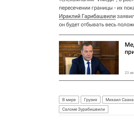
пересечении границы - их по
Ираклий Гарибашвили
заявил
он будет отбывать весь полож
Ме
пр
23 ав
В мире
Грузия
Михаил Саак
Саломе Зурабишвили