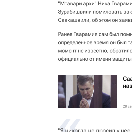
"Мтавари архи" Ника Гварами
Зурабишвили помиловать зак
Саакашвили, об этом он заяв
Ранее Гварамия сам был пом
определенное время он был т
момент не известно, обратил
официально от имени защиты
Са
на
«
28 се
"Я никогда не просил у не