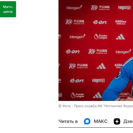
Матч-
центр
© Фото : Пресс-служба ФК "Ноттингем Форес
Читать в
МАКС
Дзе