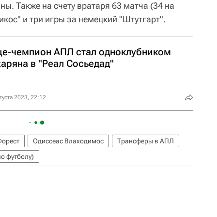
ы. Также на счету вратаря 63 матча (34 на
икос" и три игры за немецкий "Штутгарт".
це-чемпион АПЛ стал одноклубником
аряна в "Реал Сосьедад"
густа 2023, 22:12
Форест
Одиссеас Влаходимос
Трансферы в АПЛ
о футболу)