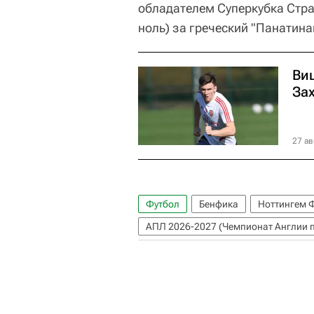
обладателем Суперкубка Стран
ноль) за греческий "Панатина
Ви
Зах
27 ав
Футбол
Бенфика
Ноттингем 
АПЛ 2026-2027 (Чемпионат Англии п