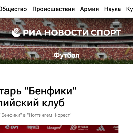
Общество
Происшествия
Армия
Наука
Ку
Футбол
тарь "Бенфики"
лийский клуб
"Бенфики" в "Ноттингем Форест"