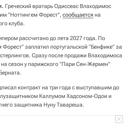
и.
Греческий вратарь Одиссеас Влаходимос
ким "Ноттингем Форест",
сообщается
на
го клуба.
ипером рассчитано до лета 2027 года. По
Форест" заплатил португальской "Бенфике" за
 стерлингов. Сразу после продажи Влаходимоса
 на сезон у парижского "Пари Сен-Жермен"
Берната.
дписал контракт на три года с выступавшим до
полузащитником Каллумом Хадсоном-Одои и
етнего защитника Нуну Тавареша.