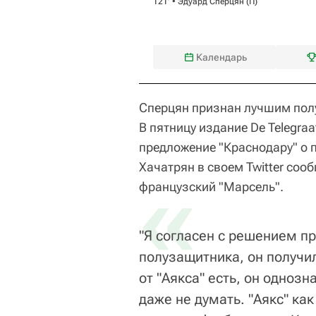
121‎’‎ •
Эдуард Сперцян
(П)
Календарь
Сперцян признан лучшим полу
В пятницу издание De Telegra
предложение "Краснодару" о п
Хачатрян в своем Twitter соо
«
французский "Марсель".
"Я согласен с решением п
полузащитника, он получил
от "Аякса" есть, он однозн
даже не думать. "Аякс" ка