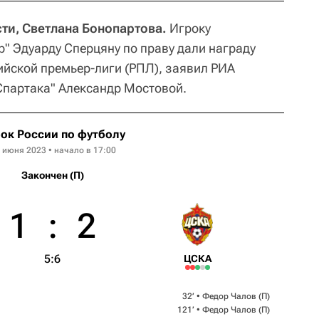
ти, Светлана Бонопартова.
Игроку
р" Эдуарду Сперцяну по праву дали награду
йской премьер-лиги (РПЛ), заявил РИА
Спартака" Александр Мостовой.
ок России по футболу
 июня 2023 • начало в 17:00
Закончен (П)
1
:
2
5:6
ЦСКА
32‎’‎ •
Федор Чалов
(П)
121‎’‎ •
Федор Чалов
(П)