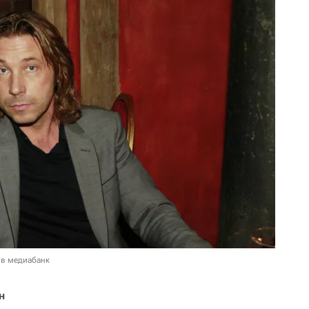
 в медиабанк
н