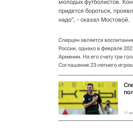
молодых футболистов. Кон
придется бороться, проявл
надо", - сказал Мостовой.
Сперцян является воспитанни
России, однако в феврале 20
Армении. На его счету три го
Соглашение 23-летнего игрока
Сп
по
11 ию