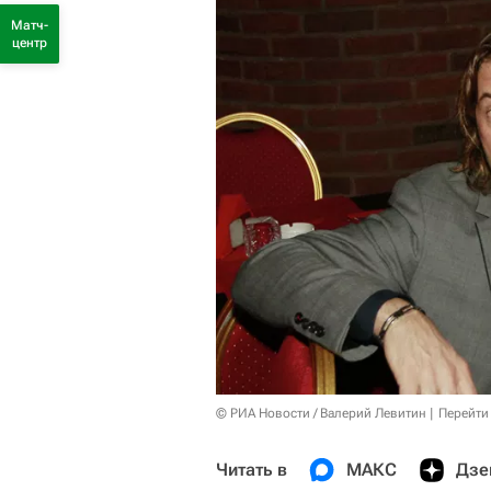
Матч-
центр
© РИА Новости / Валерий Левитин
Перейти
Читать в
МАКС
Дзе