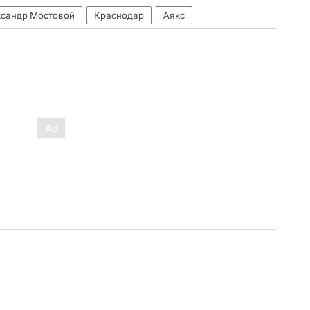
ксандр Мостовой
Краснодар
Аякс