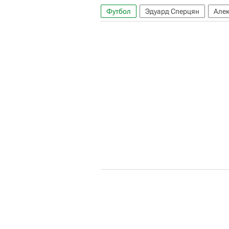
Футбол
Эдуард Сперцян
Але