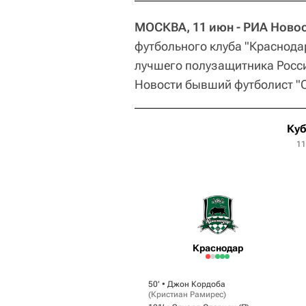
МОСКВА, 11 июн - РИА Новос
футбольного клуба "Краснода
лучшего полузащитника Росси
Новости бывший футболист "
Куб
11
Краснодар
50‎’‎ •
Джон Кордоба
(
Кристиан Рамирес
)