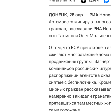
Читать ria.ru в
Дзен
ДОНЕЦК, 28 апр — РИА Ново
Артемовска минируют многоэ
граждан, рассказали РИА Нов
сын Татьяна и Олег Мальцевы
О том, что
ВСУ
при отходе в 
сжигают многоэтажные дома и
продвижение группы "Вагнер"
командиров российских штурм
распоряжении агентства оказ
снятые с беспилотника. Кром
мирных граждан рассказывали
намеренно закидали гранатам
прятавшихся там местных жите
сами горожане.