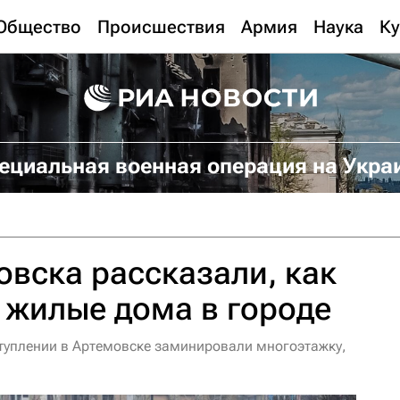
Общество
Происшествия
Армия
Наука
Ку
ециальная военная операция на Укра
вска рассказали, как
 жилые дома в городе
туплении в Артемовске заминировали многоэтажку,