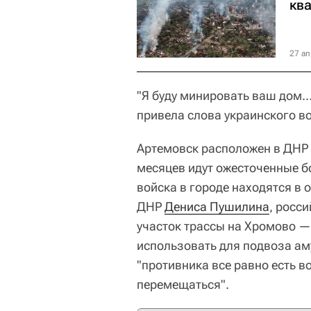
кв
27 ап
"Я буду минировать ваш дом…
привела слова украинского в
Артемовск расположен в ДНР 
месяцев идут ожесточенные бо
войска в городе находятся в
ДНР
Дениса Пушилина
, росс
участок трассы на Хромово —
использовать для подвоза аму
"противника все равно есть 
перемещаться".