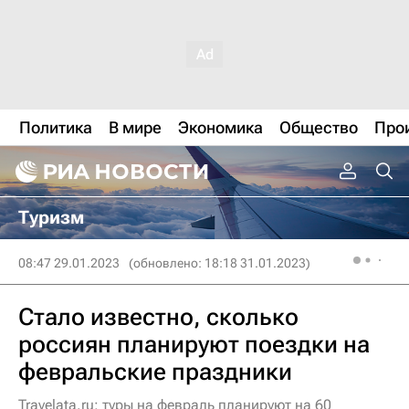
Политика
В мире
Экономика
Общество
Про
Туризм
08:47 29.01.2023
(обновлено: 18:18 31.01.2023)
Стало известно, сколько
россиян планируют поездки на
февральские праздники
Travelata.ru: туры на февраль планируют на 60