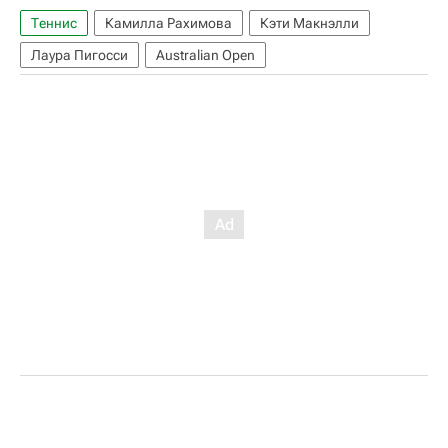
Теннис
Камилла Рахимова
Кэти Макнэлли
Лаура Пигосси
Australian Open