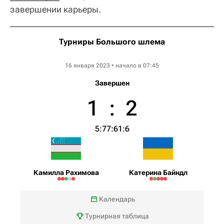
завершении карьеры.
Турниры Большого шлема
Australian Open WTA
16 января 2023 • начало в 07:45
Завершен
1
:
2
5:7
7:6
1:6
Камилла Рахимова
Катерина Байндл
Календарь
Турнирная таблица