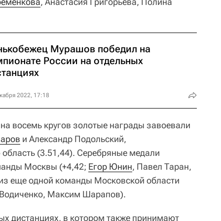
ременкова
, Анастасия Григорьева, Полина
нькобежец Мурашов победил на
мпионате России на отдельных
станциях
кабря 2022, 17:18
на восемь кругов золотые награды завоевали
харов
и Александр Подольский,
бласть (3.51,44). Серебряные медали
манды Москвы (+4,42;
Егор Юнин
, Павел Таран,
 из еще одной команды Московской области
н Водиченко, Максим Шарапов).
ых дистанциях, в котором также принимают