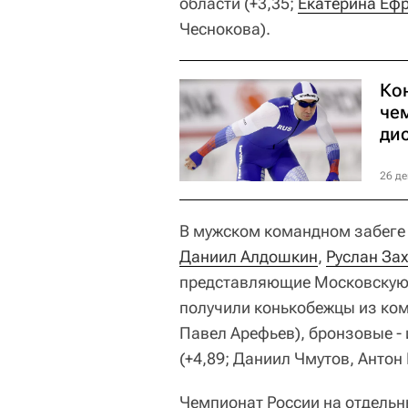
области (+3,35;
Екатерина Еф
Чеснокова).
Ко
че
ди
26 де
В мужском командном забеге 
Даниил Алдошкин
,
Руслан За
представляющие Московскую о
получили конькобежцы из ко
Павел Арефьев), бронзовые -
(+4,89; Даниил Чмутов, Анто
Чемпионат России на отдельн